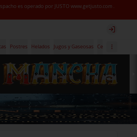
y despacho es operado por JUSTO www.getjusto.com .
Login
tas
Postres
Helados
Jugos y Gaseosas
Cerveza Lanús