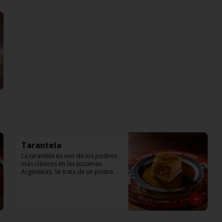
Tarantela
La tarantela es uno de los postres 
más clásicos en las pizzerias 
Argentinas. Se trata de un postre 
tradicional, hecho a base de 
manzana, y crema de flan. Receta 
de Giovanni Passaro