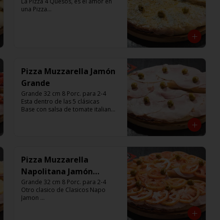
La Pizza 4 Quesos, es el amor en 
una Pizza

Base con salsa de tomate italiano, 
con 680 gr de queso, aceitunas 
verdes y chimi.

Listas para calentar entre 7 a 15 
minutos (Producto Frío)
Pizza Muzzarella Jamón
Grande
Grande 32 cm 8 Porc. para 2-4

Esta dentro de las 5 clásicas

Base con salsa de tomate italiano, 
400 gr de queso muzzarella, 
jamón, aceitunas verdes y chimi. 

Listas para calentar entre 7 a 15 
minutos (Producto Frío)
Pizza Muzzarella
Napolitana Jamón
Grande
Grande 32 cm 8 Porc. para 2-4

Otro clasico de Clasicos Napo 
Jamon 

Base con salsa de tomate italiano, 
400 gr de queso muzzarella, 