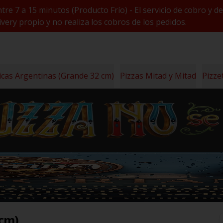
ntre 7 a 15 minutos (Producto Frío) - El servicio de cobro 
very propio y no realiza los cobros de los pedidos.
icas Argentinas (Grande 32 cm)
Pizzas Mitad y Mitad
Pizze
 cm)