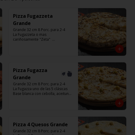
Pizza Fugazzeta
Grande
Grande 32 cm 8 Porc. para 2-4

La Fugazzeta o mas 
cariñosamente "Zeta"  

Base blanca con cebolla y rellena 
de 900 gr de queso muzzarella, sin 
aceitunas y con el infaltable chimi.

Listas para calentar entre 7 a 15 
minutos (Producto Frío)
Pizza Fugazza
Grande
Grande 32 cm 8 Porc. para 2-4

La Fugazza uno de las 5 clásicas

Base blanca con cebolla, aceitunas 
y con el infaltable chimi.

Listas para calentar entre 7 a 15 
minutos (Producto Frío)
Pizza 4 Quesos Grande
Grande 32 cm 8 Porc. para 2-4
