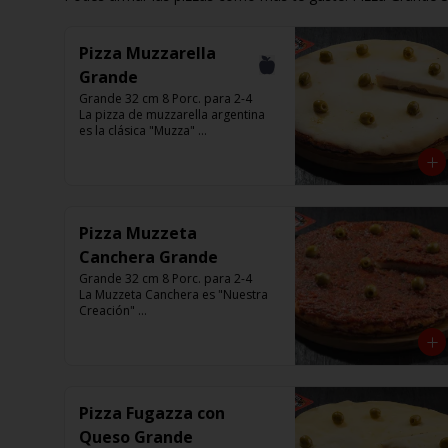
Pizza Muzzarella
Grande
Grande 32 cm 8 Porc. para 2-4

La pizza de muzzarella argentina 
es la clásica "Muzza" 

Base con salsa de tomate italiano, 
400 gr de queso muzzarella, 
aceitunas verdes y chimi. 

Listas para calentar entre 7 a 15 
minutos (Producto Frío)
Pizza Muzzeta
Canchera Grande
Grande 32 cm 8 Porc. para 2-4

La Muzzeta Canchera es "Nuestra 
Creación" 

Base con salsa de tomate italiano,  
rellena de queso muzzarella, y 
cubierta de salsa de Cancha, 
aceitunas verdes y chimi.

Listas para calentar entre 7 a 15 
minutos (Producto Frío)
Pizza Fugazza con
Queso Grande