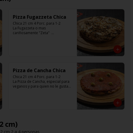
Pizza Fugazzeta Chica
Chica 21 cm 4 Porc. para 1-2

La Fugazzeta o mas 
cariñosamente "Zeta"  

Base blanca con cebolla y rellena 
de 900 gr de queso muzzarella, sin 
aceitunas y con el infaltable chimi.

Listas para calentar entre 7 a 15 
minutos (Producto Frío)
Pizza de Cancha Chica
Chica 21 cm 4 Porc. para 1-2

La Pizza de Cancha, especial para 
veganos y para quien no le gusta 
el queso

Base con salsa de tomate italiano, 
y cubierta de salsa de Cancha, 
aceitunas verdes y chimi.

No lleva Queso

Listas para calentar entre 7 a 15 
minutos (Producto Frío)
32 cm)
32 cm 2 a 4 personas