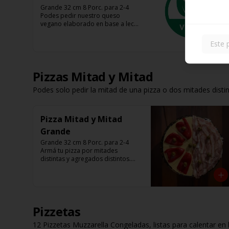
Grande 32 cm 8 Porc. para 2-4

Podes pedir nuestro queso 
vegano elaborado en base a leche 
de avena, almendra y coco 

Tenes base roja, fugazza y 
Este 
espinaca

Listas para calentar (Producto 
Frío)
Pizzas Mitad y Mitad
Podes solo pedir la mitad de una pizza o dos mitades disti
Pizza Mitad y Mitad
Grande
Grande 32 cm 8 Porc. para 2-4

Armá tu pizza por mitades 
distintas y agregados distintos.

Que nadie te diga como comer 
una pizza.
Pizzetas
12 Pizzetas Muzzarella Congeladas, listas para calentar en 