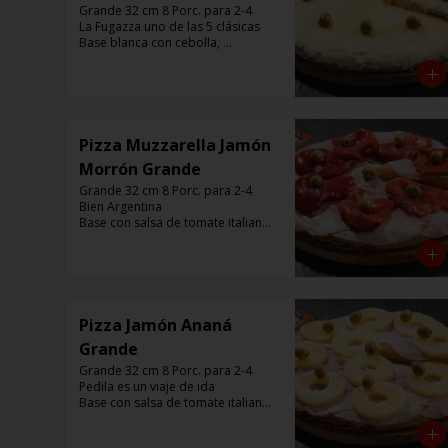
Grande 32 cm 8 Porc. para 2-4

La Fugazza uno de las 5 clásicas

Base blanca con cebolla, 
muzzarella, aceitunas y con el 
infaltable chimi.

Listas para calentar entre 7 a 15 
minutos (Producto Frío)
Pizza Muzzarella Jamón
Morrón Grande
Grande 32 cm 8 Porc. para 2-4

Bien Argentina  

Base con salsa de tomate italiano, 
400 gr de queso muzzarella, 
jamón, morrón ,aceitunas verdes y 
chimi. 

Listas para calentar entre 7 a 15 
minutos (Producto Frío)
Pizza Jamón Ananá
Grande
Grande 32 cm 8 Porc. para 2-4

Pedila es un viaje de ida

Base con salsa de tomate italiano, 
400 gr de queso muzzarella, 
jamón, aceitunas verdes y chimi. 
