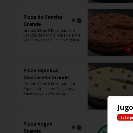
Listas para calentar entre 7 a 15 
minutos (Producto Frío)
Pizza de Cancha
Grande
Grande 32 cm 8 Porc. para 2-4

La Pizza de Cancha, especial para 
veganos y para quien no le gusta 
el queso

Base con salsa de tomate italiano, 
y cubierta de salsa de Cancha, 
aceitunas verdes y chimi.

No lleva Queso

Listas para calentar entre 7 a 15 
Pizza Espinaca
minutos (Producto Frío)
Muzzarella Grande
Grande 32 cm 8 Porc. para 2-4

Espinaca ideal para Veganos y 
Amantes de las Verduras

Base de masa con espinaca 
salteada y horneadas, Muzzarella, 
Jug
aceitunas verdes y chimi

Listas para calentar entre 7 a 15 
minutos (Producto Frío)
Este p
Pizza Vegan
Grande