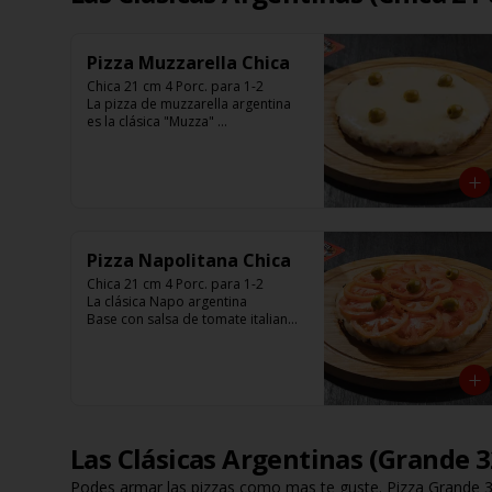
Pizza Muzzarella Chica
Chica 21 cm 4 Porc. para 1-2

La pizza de muzzarella argentina 
es la clásica "Muzza" 

Base con salsa de tomate italiano, 
400 gr de queso muzzarella, 
aceitunas verdes y chimi. 

Listas para calentar entre 7 a 15 
minutos (Producto Frío)
Pizza Napolitana Chica
Chica 21 cm 4 Porc. para 1-2

La clásica Napo argentina 

Base con salsa de tomate italiano, 
400 gr de queso muzzarella, 
tomate, aceitunas verdes y chimi. 

Listas para calentar entre 7 a 15 
minutos (Producto Frío)
Las Clásicas Argentinas (Grande 
Podes armar las pizzas como mas te guste. Pizza Grande 