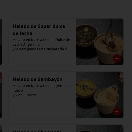
Helado de Super dulce
de leche
Helado en base a crema, Dulce de 
Leche Argentino 

y le agregamos una cucharada de 
Dulce de Leche

250 cc. 

Elaborado por Compañía 
Argentina de Helados
Helado de Sambayón
Helado en base a crema , yema de 
huevo 

y Vino Oporto 

250 cc. 

Elaborado por Compañía 
Argentina de Helados