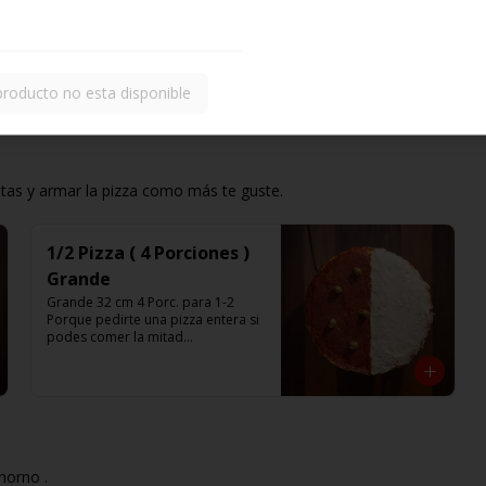
producto no esta disponible
ntas y armar la pizza como más te guste.
1/2 Pizza ( 4 Porciones )
Grande
Grande 32 cm 4 Porc. para 1-2

Porque pedirte una pizza entera si 
podes comer la mitad

Pedí solo la mitad de la pizza que 
te gusta.

Listas para calentar (Producto 
Frío)
horno .