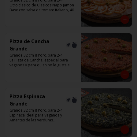
Grande 32 cm 8 Porc. para 2-4

Otro clasico de Clasicos Napo Jamon 

Base con salsa de tomate italiano, 400 
gr de queso muzzarella, jamón, 
tomate ,aceitunas verdes y chimi. 

Listas para calentar entre 7 a 15 
minutos (Producto Frío)
Pizza de Cancha
Grande
Grande 32 cm 8 Porc. para 2-4

La Pizza de Cancha, especial para 
veganos y para quien no le gusta el 
queso

Base con salsa de tomate italiano, y 
cubierta de salsa de Cancha, aceitunas 
verdes y chimi.

No lleva Queso

Listas para calentar entre 7 a 15 
Pizza Espinaca
minutos (Producto Frío)
Grande
Grande 32 cm 8 Porc. para 2-4

Espinaca ideal para Veganos y 
Amantes de las Verduras

Base de masa con espinaca salteada y 
horneadas, aceitunas verdes y chimi

Listas para calentar entre 7 a 15 