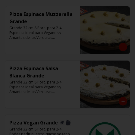
minutos (Producto Frío)
Pizza Espinaca Muzzarella
Grande
Grande 32 cm 8 Porc. para 2-4

Espinaca ideal para Veganos y 
Amantes de las Verduras

Base de masa con espinaca salteada y 
horneadas, Muzzarella, aceitunas 
verdes y chimi

Listas para calentar entre 7 a 15 
minutos (Producto Frío)
Pizza Espinaca Salsa
Blanca Grande
Grande 32 cm 8 Porc. para 2-4

Espinaca ideal para Veganos y 
Amantes de las Verduras

Base de masa con espinaca salteada y 
horneadas, Salsa Blanca, aceitunas 
verdes y chimi

Listas para calentar entre 7 a 15 
minutos (Producto Frío)
Pizza Vegan Grande
Grande 32 cm 8 Porc. para 2-4

Podes pedir nuestro queso vegano 