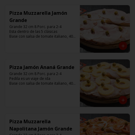
minutos (Producto Frío)
Pizza Muzzarella Jamón
Grande
Grande 32 cm 8 Porc. para 2-4

Esta dentro de las 5 clásicas

Base con salsa de tomate italiano, 400 
gr de queso muzzarella, jamón, 
aceitunas verdes y chimi. 

Listas para calentar entre 7 a 15 
minutos (Producto Frío)
Pizza Jamón Ananá Grande
Grande 32 cm 8 Porc. para 2-4

Pedila es un viaje de ida

Base con salsa de tomate italiano, 400 
gr de queso muzzarella, jamón, 
aceitunas verdes y chimi. 

Listas para calentar entre 7 a 15 
minutos (Producto Frío)
Pizza Muzzarella
Napolitana Jamón Grande