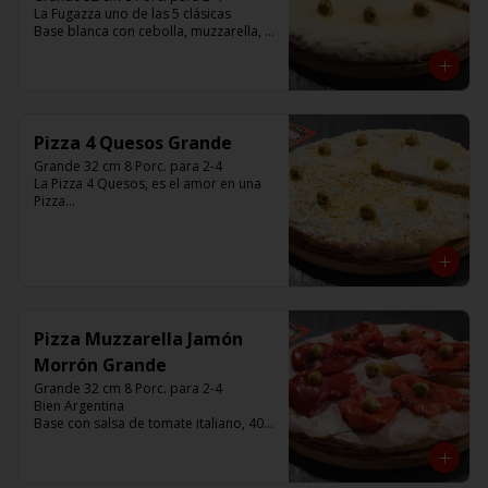
La Fugazza uno de las 5 clásicas

Base blanca con cebolla, muzzarella, 
aceitunas y con el infaltable chimi.

Listas para calentar entre 7 a 15 
minutos (Producto Frío)
Pizza 4 Quesos Grande
Grande 32 cm 8 Porc. para 2-4

La Pizza 4 Quesos, es el amor en una 
Pizza

Base con salsa de tomate italiano, con 
680 gr de queso, aceitunas verdes y 
chimi.

Listas para calentar entre 7 a 15 
minutos (Producto Frío)
Pizza Muzzarella Jamón
Morrón Grande
Grande 32 cm 8 Porc. para 2-4

Bien Argentina  

Base con salsa de tomate italiano, 400 
gr de queso muzzarella, jamón, 
morrón ,aceitunas verdes y chimi. 

Listas para calentar entre 7 a 15 