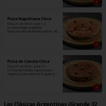
aceitunas y con el infaltable chimi.

Listas para calentar entre 7 a 15 
minutos (Producto Frío)
Pizza Napolitana Chica
Chica 21 cm 4 Porc. para 1-2

La clásica Napo argentina 

Base con salsa de tomate italiano, 400 
gr de queso muzzarella, tomate, 
aceitunas verdes y chimi. 

Listas para calentar entre 7 a 15 
minutos (Producto Frío)
Pizza de Cancha Chica
Chica 21 cm 4 Porc. para 1-2

La Pizza de Cancha, especial para 
veganos y para quien no le gusta el 
queso

Base con salsa de tomate italiano, y 
cubierta de salsa de Cancha, aceitunas 
verdes y chimi.

No lleva Queso

Listas para calentar entre 7 a 15 
minutos (Producto Frío)
Las Clásicas Argentinas (Grande 32