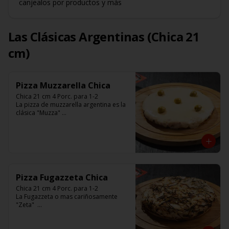
canjealos por productos y más
Las Clásicas Argentinas (Chica 21
cm)
Pizza Muzzarella Chica
Chica 21 cm 4 Porc. para 1-2

La pizza de muzzarella argentina es la 
clásica "Muzza" 

Base con salsa de tomate italiano, 400 
gr de queso muzzarella, aceitunas 
verdes y chimi. 

Listas para calentar entre 7 a 15 
minutos (Producto Frío)
Pizza Fugazzeta Chica
Chica 21 cm 4 Porc. para 1-2

La Fugazzeta o mas cariñosamente 
"Zeta"  

Base blanca con cebolla y rellena de 
900 gr de queso muzzarella, sin 