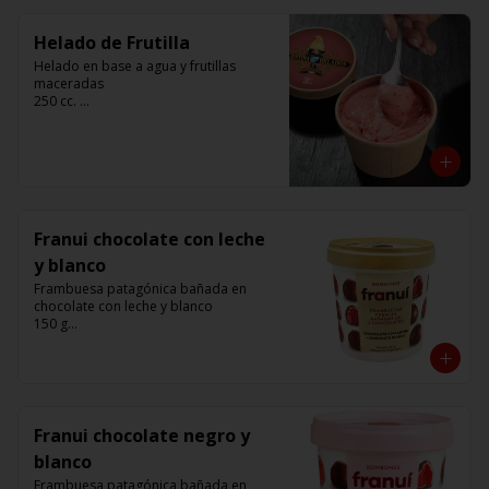
Helado de Frutilla
Helado en base a agua y frutillas 
maceradas

250 cc. 

Elaborado por Compañía Argentina de 
Helados
Franui chocolate con leche
y blanco
Frambuesa patagónica bañada en 
chocolate con leche y blanco 

150 g

Franui
Franui chocolate negro y
blanco
Frambuesa patagónica bañada en 