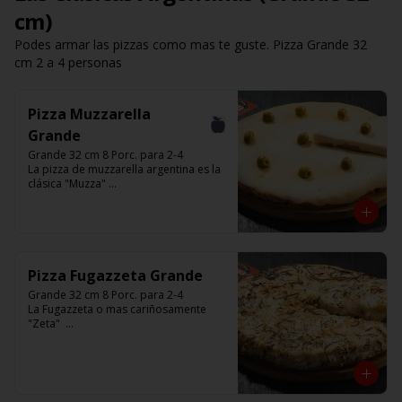
cm)
Podes armar las pizzas como mas te guste. Pizza Grande 32
cm 2 a 4 personas
Pizza Muzzarella
Grande
Grande 32 cm 8 Porc. para 2-4

La pizza de muzzarella argentina es la 
clásica "Muzza" 

Base con salsa de tomate italiano, 400 
gr de queso muzzarella, aceitunas 
verdes y chimi. 

Listas para calentar entre 7 a 15 
minutos (Producto Frío)
Pizza Fugazzeta Grande
Grande 32 cm 8 Porc. para 2-4

La Fugazzeta o mas cariñosamente 
"Zeta"  

Base blanca con cebolla y rellena de 
900 gr de queso muzzarella, sin 
aceitunas y con el infaltable chimi.

Listas para calentar entre 7 a 15 
minutos (Producto Frío)