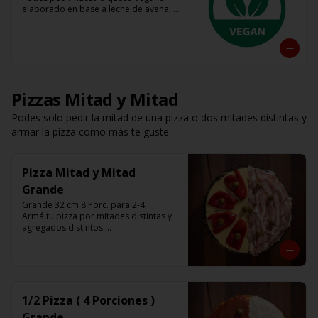
elaborado en base a leche de avena, 
almendra y coco 

Tenes base roja, fugazza y espinaca

Listas para calentar (Producto Frío)
Pizzas Mitad y Mitad
Podes solo pedir la mitad de una pizza o dos mitades distintas y
armar la pizza como más te guste.
Pizza Mitad y Mitad
Grande
Grande 32 cm 8 Porc. para 2-4

Armá tu pizza por mitades distintas y 
agregados distintos.

Que nadie te diga como comer una 
pizza.
1/2 Pizza ( 4 Porciones )
Grande