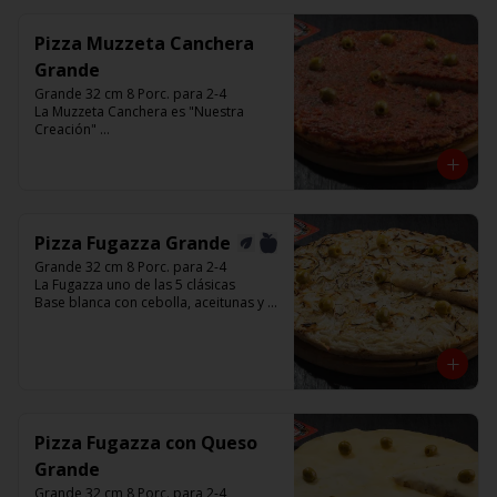
Pizza Muzzeta Canchera
Grande
Grande 32 cm 8 Porc. para 2-4

La Muzzeta Canchera es "Nuestra 
Creación" 

Base con salsa de tomate italiano,  
rellena de queso muzzarella, y 
cubierta de salsa de Cancha, aceitunas 
verdes y chimi.

Listas para calentar entre 7 a 15 
minutos (Producto Frío)
Pizza Fugazza Grande
Grande 32 cm 8 Porc. para 2-4

La Fugazza uno de las 5 clásicas

Base blanca con cebolla, aceitunas y 
con el infaltable chimi.

Listas para calentar entre 7 a 15 
minutos (Producto Frío)
Pizza Fugazza con Queso
Grande
Grande 32 cm 8 Porc. para 2-4
