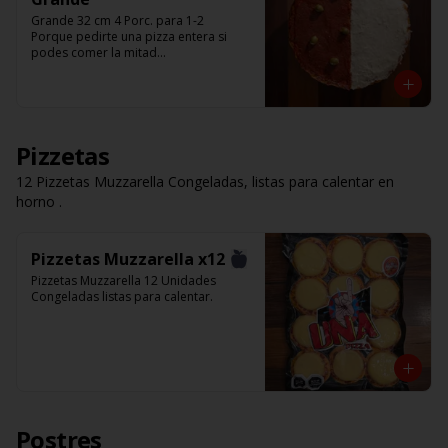
Grande 32 cm 4 Porc. para 1-2

Porque pedirte una pizza entera si 
podes comer la mitad

Pedí solo la mitad de la pizza que te 
gusta.

Listas para calentar (Producto Frío)
Pizzetas
12 Pizzetas Muzzarella Congeladas, listas para calentar en
horno .
Pizzetas Muzzarella x12
Pizzetas Muzzarella 12 Unidades 
Congeladas listas para calentar.
Postres