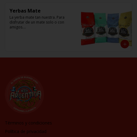
Yerbas Mate
La yerba mate tan nuestra. Para 
disfrutar de un mate solo o con 
amigos.

Amargo (cimarrón) o Dulce , con 
cascaritas o Frio en Tereré

El Buen Pastor
Términos y condiciones
Política de privacidad