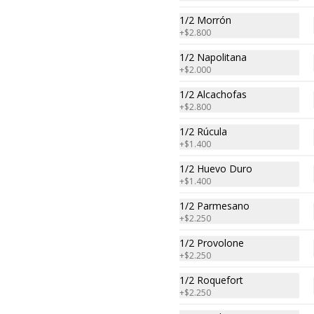
1/2 Morrón
+
$2.800
Pizza Fugazzeta
Grande
1/2 Napolitana
Grande 32 cm 8 Porc. para 2-4

+
$2.000
La Fugazzeta o mas 
cariñosamente "Zeta"  

1/2 Alcachofas
Base blanca con cebolla y rellena 
+
$2.800
de 900 gr de queso muzzarella, sin 
aceitunas y con el infaltable chimi.

1/2 Rúcula
Listas para calentar entre 7 a 15 
+
$1.400
minutos (Producto Frío)
Pizza Fugazza
1/2 Huevo Duro
Grande
+
$1.400
Grande 32 cm 8 Porc. para 2-4

1/2 Parmesano
La Fugazza uno de las 5 clásicas

Base blanca con cebolla, aceitunas 
+
$2.250
y con el infaltable chimi.

Listas para calentar entre 7 a 15 
1/2 Provolone
minutos (Producto Frío)
+
$2.250
1/2 Roquefort
Pizza 4 Quesos Grande
+
$2.250
Grande 32 cm 8 Porc. para 2-4
