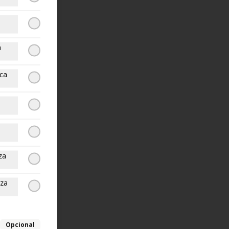
a
nca
za
zza
Opcional