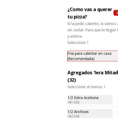
¿Como vas a querer
Pizza Fugazzeta Chica
tu pizza?
Chica 21 cm 4 Porc. para 1-2

Si la pedís caliente, la vamo
La Fugazzeta o mas 
cariñosamente "Zeta"  

sin cortar. Para que te llegu
Base blanca con cebolla y rellena 
y entera.
de 900 gr de queso muzzarella, sin 
aceitunas y con el infaltable chimi.

Seleccione 1
Listas para calentar entre 7 a 15 
minutos (Producto Frío)
Fria para calentar en casa
(Recomendada)
Pizza de Cancha Chica
Chica 21 cm 4 Porc. para 1-2

Agregados 1era Mita
La Pizza de Cancha, especial para 
veganos y para quien no le gusta 
(32)
el queso

Base con salsa de tomate italiano, 
Seleccione al menos 1
y cubierta de salsa de Cancha, 
aceitunas verdes y chimi.

1/2 Extra Aceituna
No lleva Queso

Listas para calentar entre 7 a 15 
+
$1.000
minutos (Producto Frío)
32 cm)
1/2 Anchoas
+
$2.500
32 cm 2 a 4 personas