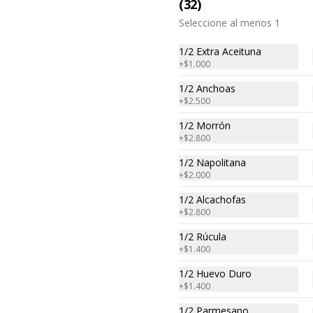
(32)
Seleccione al menos 1
1/2 Extra Aceituna
+
$1.000
1/2 Anchoas
+
$2.500
1/2 Morrón
+
$2.800
1/2 Napolitana
+
$2.000
1/2 Alcachofas
Tarantela
+
$2.800
La tarantela es uno de los postres 
más clásicos en las pizzerias 
1/2 Rúcula
Argentinas. Se trata de un postre 
+
$1.400
tradicional, hecho a base de 
manzana, y crema de flan. Receta 
1/2 Huevo Duro
de Giovanni Passaro
+
$1.400
1/2 Parmesano