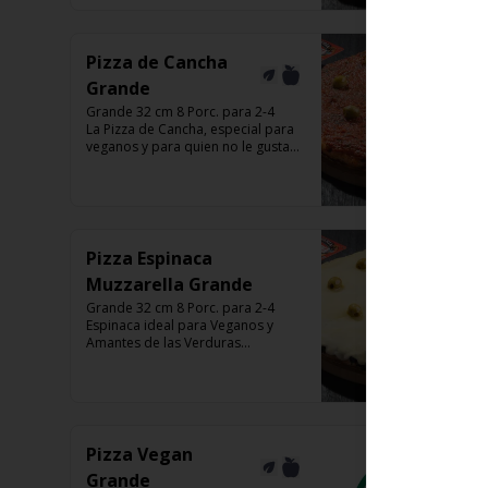
Listas para calentar entre 7 a 15 
minutos (Producto Frío)
Pizza de Cancha
Grande
Grande 32 cm 8 Porc. para 2-4

La Pizza de Cancha, especial para 
veganos y para quien no le gusta 
el queso

Base con salsa de tomate italiano, 
y cubierta de salsa de Cancha, 
aceitunas verdes y chimi.

No lleva Queso

Listas para calentar entre 7 a 15 
Pizza Espinaca
minutos (Producto Frío)
Muzzarella Grande
Grande 32 cm 8 Porc. para 2-4

Espinaca ideal para Veganos y 
Amantes de las Verduras

Base de masa con espinaca 
salteada y horneadas, Muzzarella, 
aceitunas verdes y chimi

Listas para calentar entre 7 a 15 
minutos (Producto Frío)
Pizza Vegan
Grande