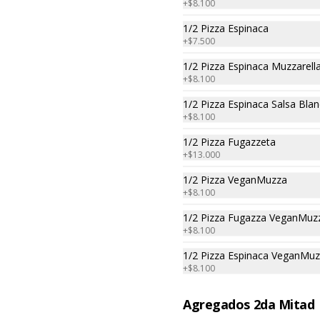
+
$8.100
1/2 Pizza Espinaca
+
$7.500
1/2 Pizza Espinaca Muzzarell
+
$8.100
1/2 Pizza Espinaca Salsa Bla
+
$8.100
ntas y armar la pizza como más te guste.
1/2 Pizza Fugazzeta
+
$13.000
1/2 Pizza ( 4 Porciones )
1/2 Pizza VeganMuzza
Grande
+
$8.100
Grande 32 cm 4 Porc. para 1-2

Porque pedirte una pizza entera si 
1/2 Pizza Fugazza VeganMuz
podes comer la mitad

+
$8.100
Pedí solo la mitad de la pizza que 
te gusta.

1/2 Pizza Espinaca VeganMu
Listas para calentar (Producto 
Frío)
+
$8.100
Agregados 2da Mitad
horno .