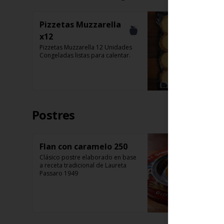
Pizzetas Muzzarella
x12
Pizzetas Muzzarella 12 Unidades 
Congeladas listas para calentar.
Postres
Flan con caramelo 250
Clásico postre elaborado en base 
a receta tradicional de Laureta 
Passaro 1949