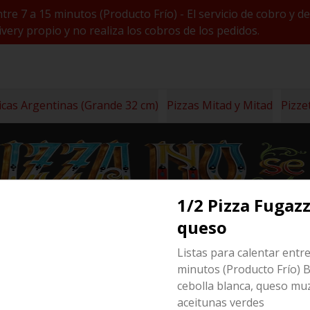
ntre 7 a 15 minutos (Producto Frío) - El servicio de cobro 
very propio y no realiza los cobros de los pedidos.
icas Argentinas (Grande 32 cm)
Pizzas Mitad y Mitad
Pizze
1/2 Pizza Fugaz
queso
Listas para calentar entre
minutos (Producto Frío) 
cebolla blanca, queso muz
 cm)
aceitunas verdes