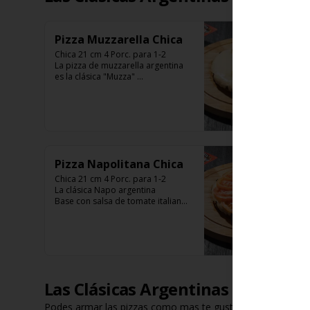
Pizza Muzzarella Chica
Chica 21 cm 4 Porc. para 1-2

La pizza de muzzarella argentina 
es la clásica "Muzza" 

Base con salsa de tomate italiano, 
400 gr de queso muzzarella, 
aceitunas verdes y chimi. 

Listas para calentar entre 7 a 15 
minutos (Producto Frío)
Pizza Napolitana Chica
Chica 21 cm 4 Porc. para 1-2

La clásica Napo argentina 

Base con salsa de tomate italiano, 
400 gr de queso muzzarella, 
tomate, aceitunas verdes y chimi. 

Listas para calentar entre 7 a 15 
minutos (Producto Frío)
Las Clásicas Argentinas (Grande 
Podes armar las pizzas como mas te guste. Pizza Grande 