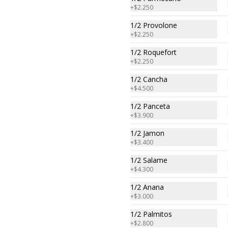
+
$2.250
1/2 Provolone
+
$2.250
Helado de Super dulce
1/2 Roquefort
de leche
+
$2.250
Helado en base a crema, Dulce de 
Leche Argentino 

1/2 Cancha
y le agregamos una cucharada de 
+
$4.500
Dulce de Leche

250 cc. 

1/2 Panceta
Elaborado por Compañía 
+
$3.900
Argentina de Helados
1/2 Jamon
Helado de Sambayón
+
$3.400
Helado en base a crema , yema de 
huevo 

1/2 Salame
y Vino Oporto 

+
$4.300
250 cc. 

Elaborado por Compañía 
1/2 Anana
Argentina de Helados
+
$3.000
1/2 Palmitos
+
$2.800