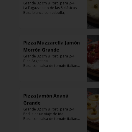
Grande 32 cm 8 Porc. para 2-4

La Fugazza uno de las 5 clásicas

Base blanca con cebolla, 
muzzarella, aceitunas y con el 
infaltable chimi.

Listas para calentar entre 7 a 15 
minutos (Producto Frío)
Pizza Muzzarella Jamón
Morrón Grande
Grande 32 cm 8 Porc. para 2-4

Bien Argentina  

Base con salsa de tomate italiano, 
400 gr de queso muzzarella, 
jamón, morrón ,aceitunas verdes y 
chimi. 

Listas para calentar entre 7 a 15 
minutos (Producto Frío)
Pizza Jamón Ananá
Grande
Grande 32 cm 8 Porc. para 2-4

Pedila es un viaje de ida

Base con salsa de tomate italiano, 
400 gr de queso muzzarella, 
jamón, aceitunas verdes y chimi. 
