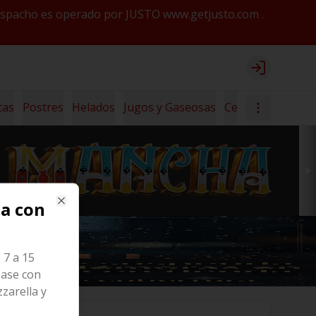
y despacho es operado por JUSTO www.getjusto.com .
Login
tas
Postres
Helados
Jugos y Gaseosas
Cerveza Lanús
za con
Close
 7 a 15
Base con
zarella y