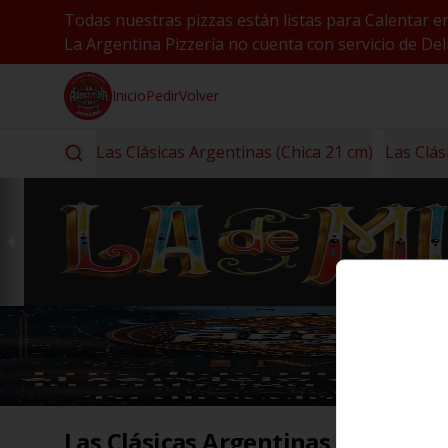
Todas nuestras pizzas están listas para Calentar e
La Argentina Pizzería no cuenta con servicio de Deli
Inicio
Pedir
Volver
Las Clásicas Argentinas (Chica 21 cm)
Las Clás
Las Clásicas Argentinas (Chica 21