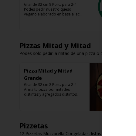
Grande 32 cm 8 Porc. para 2-4

Podes pedir nuestro queso 
vegano elaborado en base a leche 
de avena, almendra y coco 

Tenes base roja, fugazza y 
espinaca

Listas para calentar (Producto 
Frío)
Pizzas Mitad y Mitad
Podes solo pedir la mitad de una pizza o dos mitades disti
Pizza Mitad y Mitad
Grande
Grande 32 cm 8 Porc. para 2-4

Armá tu pizza por mitades 
distintas y agregados distintos.

Que nadie te diga como comer 
una pizza.
Pizzetas
12 Pizzetas Muzzarella Congeladas, listas para calentar en 