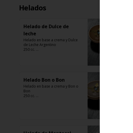
Helados
Helado de Dulce de
leche
Helado en base a crema y Dulce 
de Leche Argentino

250 cc. 

Elaborado por Compañía 
Argentina de Helados
Helado Bon o Bon
Helado en base a crema y Bon o 
Bon 

250 cc. 

Elaborado por Compañía 
Argentina de Helados