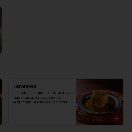
Tarantela
La tarantela es uno de los postres 
más clásicos en las pizzerias 
Argentinas. Se trata de un postre 
tradicional, hecho a base de 
manzana, y crema de flan. Receta 
de Giovanni Passaro