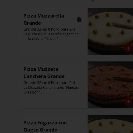
Pizza Muzzarella
Grande
Grande 32 cm 8 Porc. para 2-4

La pizza de muzzarella argentina 
es la clásica "Muzza" 

Base con salsa de tomate italiano, 
400 gr de queso muzzarella, 
aceitunas verdes y chimi. 

Listas para calentar entre 7 a 15 
minutos (Producto Frío)
Pizza Muzzeta
Canchera Grande
Grande 32 cm 8 Porc. para 2-4

La Muzzeta Canchera es "Nuestra 
Creación" 

Base con salsa de tomate italiano,  
rellena de queso muzzarella, y 
cubierta de salsa de Cancha, 
aceitunas verdes y chimi.

Listas para calentar entre 7 a 15 
minutos (Producto Frío)
Pizza Fugazza con
Queso Grande