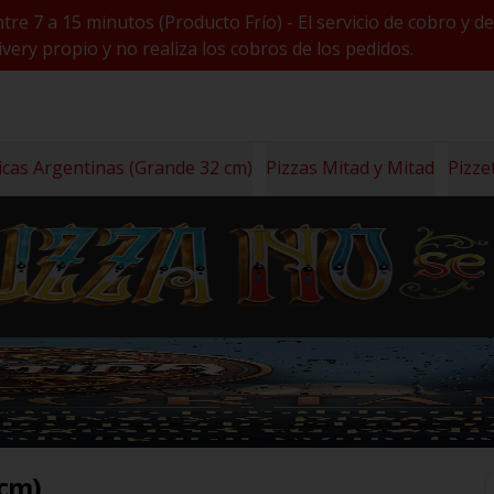
ntre 7 a 15 minutos (Producto Frío) - El servicio de cobro 
very propio y no realiza los cobros de los pedidos.
icas Argentinas (Grande 32 cm)
Pizzas Mitad y Mitad
Pizze
 cm)