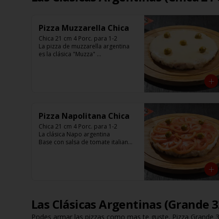
Pizza Muzzarella Chica
Chica 21 cm 4 Porc. para 1-2

La pizza de muzzarella argentina 
es la clásica "Muzza" 

Base con salsa de tomate italiano, 
400 gr de queso muzzarella, 
aceitunas verdes y chimi. 

Listas para calentar entre 7 a 15 
minutos (Producto Frío)
Pizza Napolitana Chica
Chica 21 cm 4 Porc. para 1-2

La clásica Napo argentina 

Base con salsa de tomate italiano, 
400 gr de queso muzzarella, 
tomate, aceitunas verdes y chimi. 

Listas para calentar entre 7 a 15 
minutos (Producto Frío)
Las Clásicas Argentinas (Grande 
Podes armar las pizzas como mas te guste. Pizza Grande 