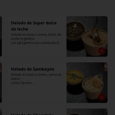
Helado de Super dulce
de leche
Helado en base a crema, Dulce de 
Leche Argentino 

y le agregamos una cucharada de 
Dulce de Leche

250 cc. 

Elaborado por Compañía 
Argentina de Helados
Helado de Sambayón
Helado en base a crema , yema de 
huevo 

y Vino Oporto 

250 cc. 

Elaborado por Compañía 
Argentina de Helados