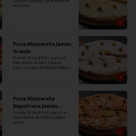
La Pizza 4 Quesos, es el amor en 
una Pizza

Base con salsa de tomate italiano, 
con 680 gr de queso, aceitunas 
verdes y chimi.

Listas para calentar entre 7 a 15 
minutos (Producto Frío)
Pizza Muzzarella Jamón
Grande
Grande 32 cm 8 Porc. para 2-4

Esta dentro de las 5 clásicas

Base con salsa de tomate italiano, 
400 gr de queso muzzarella, 
jamón, aceitunas verdes y chimi. 

Listas para calentar entre 7 a 15 
minutos (Producto Frío)
Pizza Muzzarella
Napolitana Jamón
Grande
Grande 32 cm 8 Porc. para 2-4

Otro clasico de Clasicos Napo 
Jamon 

Base con salsa de tomate italiano, 
400 gr de queso muzzarella, 