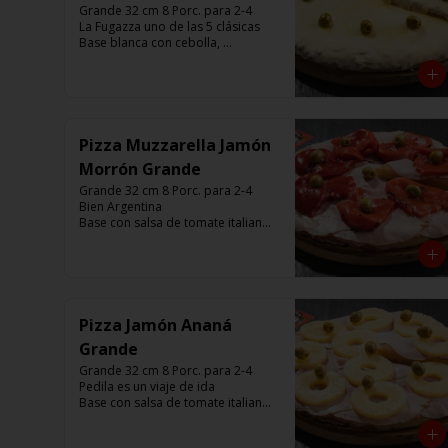
Grande 32 cm 8 Porc. para 2-4

La Fugazza uno de las 5 clásicas

Base blanca con cebolla, 
muzzarella, aceitunas y con el 
infaltable chimi.

Listas para calentar entre 7 a 15 
minutos (Producto Frío)
Pizza Muzzarella Jamón
Morrón Grande
Grande 32 cm 8 Porc. para 2-4

Bien Argentina  

Base con salsa de tomate italiano, 
400 gr de queso muzzarella, 
jamón, morrón ,aceitunas verdes y 
chimi. 

Listas para calentar entre 7 a 15 
minutos (Producto Frío)
Pizza Jamón Ananá
Grande
Grande 32 cm 8 Porc. para 2-4

Pedila es un viaje de ida

Base con salsa de tomate italiano, 
400 gr de queso muzzarella, 
jamón, aceitunas verdes y chimi. 
