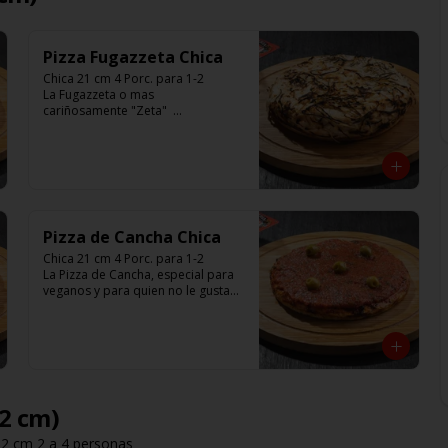
Pizza Fugazzeta Chica
Chica 21 cm 4 Porc. para 1-2

La Fugazzeta o mas 
cariñosamente "Zeta"  

Base blanca con cebolla y rellena 
de 900 gr de queso muzzarella, sin 
aceitunas y con el infaltable chimi.

Listas para calentar entre 7 a 15 
minutos (Producto Frío)
Pizza de Cancha Chica
Chica 21 cm 4 Porc. para 1-2

La Pizza de Cancha, especial para 
veganos y para quien no le gusta 
el queso

Base con salsa de tomate italiano, 
y cubierta de salsa de Cancha, 
aceitunas verdes y chimi.

No lleva Queso

Listas para calentar entre 7 a 15 
minutos (Producto Frío)
32 cm)
32 cm 2 a 4 personas