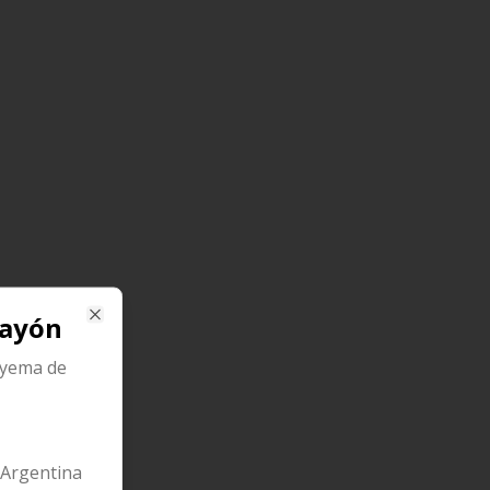
bayón
Close
 yema de
Argentina