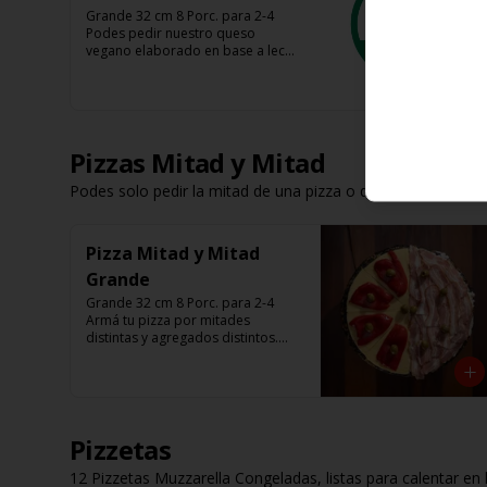
Grande 32 cm 8 Porc. para 2-4

Podes pedir nuestro queso 
vegano elaborado en base a leche 
de avena, almendra y coco 

Tenes base roja, fugazza y 
espinaca

Listas para calentar (Producto 
Frío)
Pizzas Mitad y Mitad
Podes solo pedir la mitad de una pizza o dos mitades disti
Pizza Mitad y Mitad
Grande
Grande 32 cm 8 Porc. para 2-4

Armá tu pizza por mitades 
distintas y agregados distintos.

Que nadie te diga como comer 
una pizza.
Pizzetas
12 Pizzetas Muzzarella Congeladas, listas para calentar en 