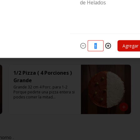
de Helados
Agregar
ntas y armar la pizza como más te guste.
1/2 Pizza ( 4 Porciones )
Grande
Grande 32 cm 4 Porc. para 1-2

Porque pedirte una pizza entera si 
podes comer la mitad

Pedí solo la mitad de la pizza que 
te gusta.

Listas para calentar (Producto 
Frío)
horno .