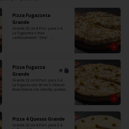
Pizza Fugazzeta
Grande
Grande 32 cm 8 Porc. para 2-4

La Fugazzeta o mas 
cariñosamente "Zeta"  

Base blanca con cebolla y rellena 
de 900 gr de queso muzzarella, sin 
aceitunas y con el infaltable chimi.

Listas para calentar entre 7 a 15 
minutos (Producto Frío)
Pizza Fugazza
Grande
Grande 32 cm 8 Porc. para 2-4

La Fugazza uno de las 5 clásicas

Base blanca con cebolla, aceitunas 
y con el infaltable chimi.

Listas para calentar entre 7 a 15 
minutos (Producto Frío)
Pizza 4 Quesos Grande
Grande 32 cm 8 Porc. para 2-4
