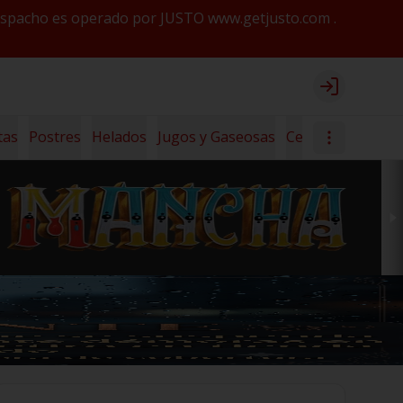
y despacho es operado por JUSTO www.getjusto.com .
Login
tas
Postres
Helados
Jugos y Gaseosas
Cerveza Lanús