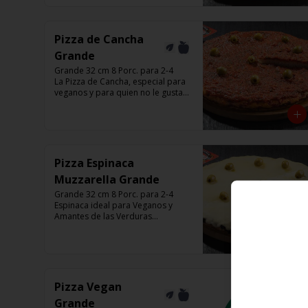
Listas para calentar entre 7 a 15 
minutos (Producto Frío)
Pizza de Cancha
Grande
Grande 32 cm 8 Porc. para 2-4

La Pizza de Cancha, especial para 
veganos y para quien no le gusta 
el queso

Base con salsa de tomate italiano, 
y cubierta de salsa de Cancha, 
aceitunas verdes y chimi.

No lleva Queso

Listas para calentar entre 7 a 15 
Pizza Espinaca
minutos (Producto Frío)
Muzzarella Grande
Grande 32 cm 8 Porc. para 2-4

Espinaca ideal para Veganos y 
Amantes de las Verduras

Base de masa con espinaca 
salteada y horneadas, Muzzarella, 
aceitunas verdes y chimi

Listas para calentar entre 7 a 15 
minutos (Producto Frío)
Pizza Vegan
Grande