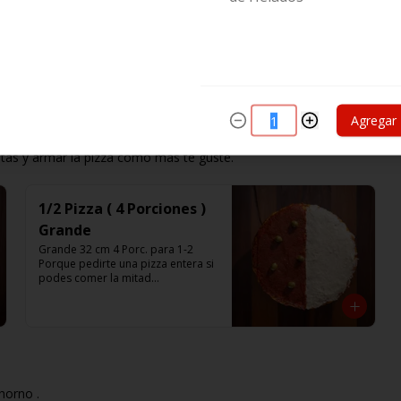
Agregar
ntas y armar la pizza como más te guste.
1/2 Pizza ( 4 Porciones )
Grande
Grande 32 cm 4 Porc. para 1-2

Porque pedirte una pizza entera si 
podes comer la mitad

Pedí solo la mitad de la pizza que 
te gusta.

Listas para calentar (Producto 
Frío)
horno .