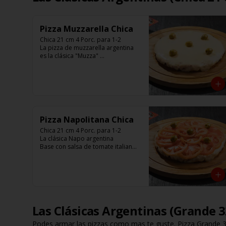
Pizza Muzzarella Chica
Chica 21 cm 4 Porc. para 1-2

La pizza de muzzarella argentina 
es la clásica "Muzza" 

Base con salsa de tomate italiano, 
400 gr de queso muzzarella, 
aceitunas verdes y chimi. 

Listas para calentar entre 7 a 15 
minutos (Producto Frío)
Pizza Napolitana Chica
Chica 21 cm 4 Porc. para 1-2

La clásica Napo argentina 

Base con salsa de tomate italiano, 
400 gr de queso muzzarella, 
tomate, aceitunas verdes y chimi. 

Listas para calentar entre 7 a 15 
minutos (Producto Frío)
Las Clásicas Argentinas (Grande 
Podes armar las pizzas como mas te guste. Pizza Grande 