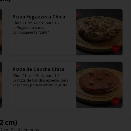
Pizza Fugazzeta Chica
Chica 21 cm 4 Porc. para 1-2

La Fugazzeta o mas 
cariñosamente "Zeta"  

Base blanca con cebolla y rellena 
de 900 gr de queso muzzarella, sin 
aceitunas y con el infaltable chimi.

Listas para calentar entre 7 a 15 
minutos (Producto Frío)
Pizza de Cancha Chica
Chica 21 cm 4 Porc. para 1-2

La Pizza de Cancha, especial para 
veganos y para quien no le gusta 
el queso

Base con salsa de tomate italiano, 
y cubierta de salsa de Cancha, 
aceitunas verdes y chimi.

No lleva Queso

Listas para calentar entre 7 a 15 
minutos (Producto Frío)
32 cm)
32 cm 2 a 4 personas