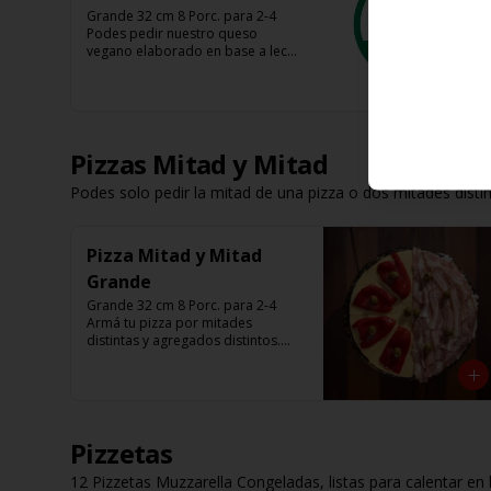
Grande 32 cm 8 Porc. para 2-4

Podes pedir nuestro queso 
vegano elaborado en base a leche 
de avena, almendra y coco 

Tenes base roja, fugazza y 
espinaca

Listas para calentar (Producto 
Frío)
Pizzas Mitad y Mitad
Podes solo pedir la mitad de una pizza o dos mitades disti
Pizza Mitad y Mitad
Grande
Grande 32 cm 8 Porc. para 2-4

Armá tu pizza por mitades 
distintas y agregados distintos.

Que nadie te diga como comer 
una pizza.
Pizzetas
12 Pizzetas Muzzarella Congeladas, listas para calentar en 