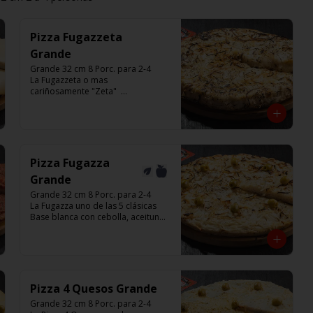
Pizza Fugazzeta
Grande
Grande 32 cm 8 Porc. para 2-4

La Fugazzeta o mas 
cariñosamente "Zeta"  

Base blanca con cebolla y rellena 
de 900 gr de queso muzzarella, sin 
aceitunas y con el infaltable chimi.

Listas para calentar entre 7 a 15 
minutos (Producto Frío)
Pizza Fugazza
Grande
Grande 32 cm 8 Porc. para 2-4

La Fugazza uno de las 5 clásicas

Base blanca con cebolla, aceitunas 
y con el infaltable chimi.

Listas para calentar entre 7 a 15 
minutos (Producto Frío)
Pizza 4 Quesos Grande
Grande 32 cm 8 Porc. para 2-4
