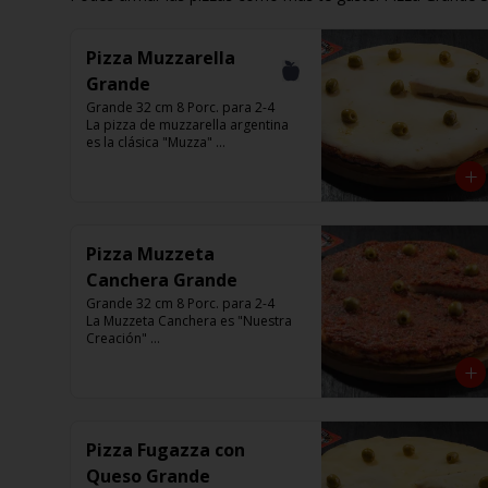
Pizza Muzzarella
Grande
Grande 32 cm 8 Porc. para 2-4

La pizza de muzzarella argentina 
es la clásica "Muzza" 

Base con salsa de tomate italiano, 
400 gr de queso muzzarella, 
aceitunas verdes y chimi. 

Listas para calentar entre 7 a 15 
minutos (Producto Frío)
Pizza Muzzeta
Canchera Grande
Grande 32 cm 8 Porc. para 2-4

La Muzzeta Canchera es "Nuestra 
Creación" 

Base con salsa de tomate italiano,  
rellena de queso muzzarella, y 
cubierta de salsa de Cancha, 
aceitunas verdes y chimi.

Listas para calentar entre 7 a 15 
minutos (Producto Frío)
Pizza Fugazza con
Queso Grande