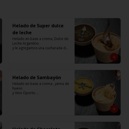
Helado de Super dulce
de leche
Helado en base a crema, Dulce de 
Leche Argentino 

y le agregamos una cucharada de 
Dulce de Leche

250 cc. 

Elaborado por Compañía 
Argentina de Helados
Helado de Sambayón
Helado en base a crema , yema de 
huevo 

y Vino Oporto 

250 cc. 

Elaborado por Compañía 
Argentina de Helados