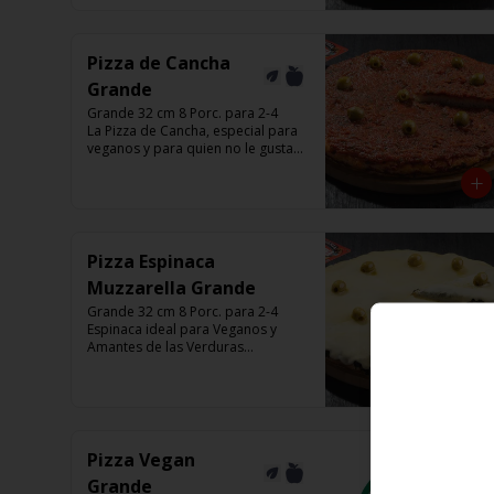
Listas para calentar entre 7 a 15 
minutos (Producto Frío)
Pizza de Cancha
Grande
Grande 32 cm 8 Porc. para 2-4

La Pizza de Cancha, especial para 
veganos y para quien no le gusta 
el queso

Base con salsa de tomate italiano, 
y cubierta de salsa de Cancha, 
aceitunas verdes y chimi.

No lleva Queso

Listas para calentar entre 7 a 15 
Pizza Espinaca
minutos (Producto Frío)
Muzzarella Grande
Grande 32 cm 8 Porc. para 2-4

Espinaca ideal para Veganos y 
Amantes de las Verduras

Base de masa con espinaca 
salteada y horneadas, Muzzarella, 
aceitunas verdes y chimi

Listas para calentar entre 7 a 15 
minutos (Producto Frío)
Pizza Vegan
Grande