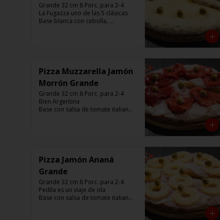
Grande 32 cm 8 Porc. para 2-4

La Fugazza uno de las 5 clásicas

Base blanca con cebolla, 
muzzarella, aceitunas y con el 
infaltable chimi.

Listas para calentar entre 7 a 15 
minutos (Producto Frío)
Pizza Muzzarella Jamón
Morrón Grande
Grande 32 cm 8 Porc. para 2-4

Bien Argentina  

Base con salsa de tomate italiano, 
400 gr de queso muzzarella, 
jamón, morrón ,aceitunas verdes y 
chimi. 

Listas para calentar entre 7 a 15 
minutos (Producto Frío)
Pizza Jamón Ananá
Grande
Grande 32 cm 8 Porc. para 2-4

Pedila es un viaje de ida

Base con salsa de tomate italiano, 
400 gr de queso muzzarella, 
jamón, aceitunas verdes y chimi. 
