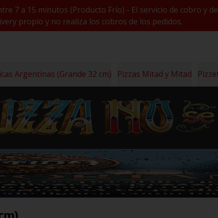
ntre 7 a 15 minutos (Producto Frío) - El servicio de cobro 
very propio y no realiza los cobros de los pedidos.
icas Argentinas (Grande 32 cm)
Pizzas Mitad y Mitad
Pizze
 cm)