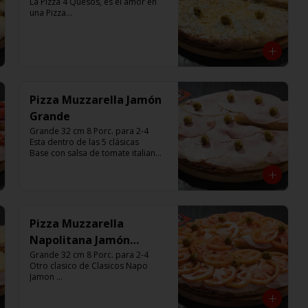
La Pizza 4 Quesos, es el amor en 
una Pizza

Base con salsa de tomate italiano, 
con 680 gr de queso, aceitunas 
verdes y chimi.

Listas para calentar entre 7 a 15 
minutos (Producto Frío)
Pizza Muzzarella Jamón
Grande
Grande 32 cm 8 Porc. para 2-4

Esta dentro de las 5 clásicas

Base con salsa de tomate italiano, 
400 gr de queso muzzarella, 
jamón, aceitunas verdes y chimi. 

Listas para calentar entre 7 a 15 
minutos (Producto Frío)
Pizza Muzzarella
Napolitana Jamón
Grande
Grande 32 cm 8 Porc. para 2-4

Otro clasico de Clasicos Napo 
Jamon 

Base con salsa de tomate italiano, 
400 gr de queso muzzarella, 