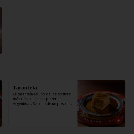
Tarantela
La tarantela es uno de los postres 
más clásicos en las pizzerias 
Argentinas. Se trata de un postre 
tradicional, hecho a base de 
manzana, y crema de flan. Receta 
de Giovanni Passaro