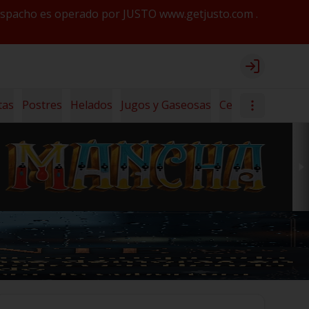
y despacho es operado por JUSTO www.getjusto.com .
Login
tas
Postres
Helados
Jugos y Gaseosas
Cerveza Lanús