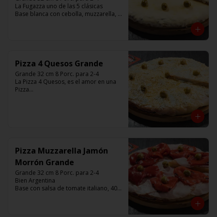
La Fugazza uno de las 5 clásicas

Base blanca con cebolla, muzzarella, 
aceitunas y con el infaltable chimi.

Listas para calentar entre 7 a 15 
minutos (Producto Frío)
Pizza 4 Quesos Grande
Grande 32 cm 8 Porc. para 2-4

La Pizza 4 Quesos, es el amor en una 
Pizza

Base con salsa de tomate italiano, con 
680 gr de queso, aceitunas verdes y 
chimi.

Listas para calentar entre 7 a 15 
minutos (Producto Frío)
Pizza Muzzarella Jamón
Morrón Grande
Grande 32 cm 8 Porc. para 2-4

Bien Argentina  

Base con salsa de tomate italiano, 400 
gr de queso muzzarella, jamón, 
morrón ,aceitunas verdes y chimi. 

Listas para calentar entre 7 a 15 