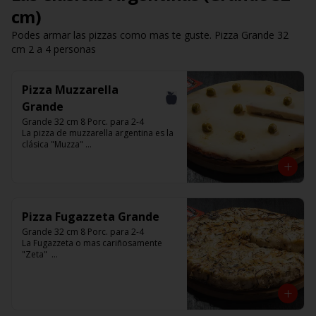
cm)
Podes armar las pizzas como mas te guste. Pizza Grande 32
cm 2 a 4 personas
Pizza Muzzarella
Grande
Grande 32 cm 8 Porc. para 2-4

La pizza de muzzarella argentina es la 
clásica "Muzza" 

Base con salsa de tomate italiano, 400 
gr de queso muzzarella, aceitunas 
verdes y chimi. 

Listas para calentar entre 7 a 15 
minutos (Producto Frío)
Pizza Fugazzeta Grande
Grande 32 cm 8 Porc. para 2-4

La Fugazzeta o mas cariñosamente 
"Zeta"  

Base blanca con cebolla y rellena de 
900 gr de queso muzzarella, sin 
aceitunas y con el infaltable chimi.

Listas para calentar entre 7 a 15 
minutos (Producto Frío)