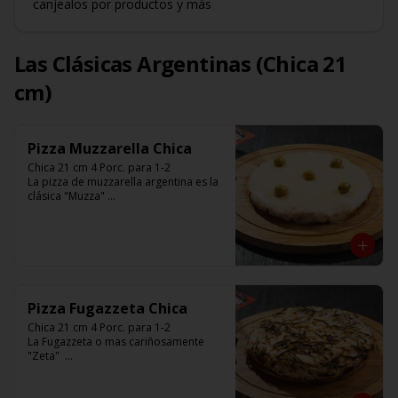
canjealos por productos y más
Las Clásicas Argentinas (Chica 21
cm)
Pizza Muzzarella Chica
Chica 21 cm 4 Porc. para 1-2

La pizza de muzzarella argentina es la 
clásica "Muzza" 

Base con salsa de tomate italiano, 400 
gr de queso muzzarella, aceitunas 
verdes y chimi. 

Listas para calentar entre 7 a 15 
minutos (Producto Frío)
Pizza Fugazzeta Chica
Chica 21 cm 4 Porc. para 1-2

La Fugazzeta o mas cariñosamente 
"Zeta"  

Base blanca con cebolla y rellena de 
900 gr de queso muzzarella, sin 