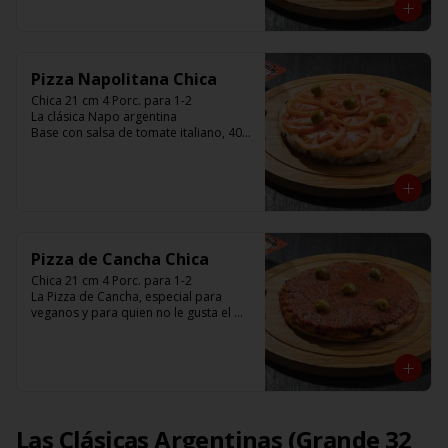
aceitunas y con el infaltable chimi.

Listas para calentar entre 7 a 15 
minutos (Producto Frío)
Pizza Napolitana Chica
Chica 21 cm 4 Porc. para 1-2

La clásica Napo argentina 

Base con salsa de tomate italiano, 400 
gr de queso muzzarella, tomate, 
aceitunas verdes y chimi. 

Listas para calentar entre 7 a 15 
minutos (Producto Frío)
Pizza de Cancha Chica
Chica 21 cm 4 Porc. para 1-2

La Pizza de Cancha, especial para 
veganos y para quien no le gusta el 
queso

Base con salsa de tomate italiano, y 
cubierta de salsa de Cancha, aceitunas 
verdes y chimi.

No lleva Queso

Listas para calentar entre 7 a 15 
minutos (Producto Frío)
Las Clásicas Argentinas (Grande 32