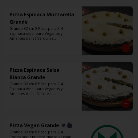
minutos (Producto Frío)
Pizza Espinaca Muzzarella
Grande
Grande 32 cm 8 Porc. para 2-4

Espinaca ideal para Veganos y 
Amantes de las Verduras

Base de masa con espinaca salteada y 
horneadas, Muzzarella, aceitunas 
verdes y chimi

Listas para calentar entre 7 a 15 
minutos (Producto Frío)
Pizza Espinaca Salsa
Blanca Grande
Grande 32 cm 8 Porc. para 2-4

Espinaca ideal para Veganos y 
Amantes de las Verduras

Base de masa con espinaca salteada y 
horneadas, Salsa Blanca, aceitunas 
verdes y chimi

Listas para calentar entre 7 a 15 
minutos (Producto Frío)
Pizza Vegan Grande
Grande 32 cm 8 Porc. para 2-4

Podes pedir nuestro queso vegano 