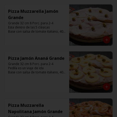
minutos (Producto Frío)
Pizza Muzzarella Jamón
Grande
Grande 32 cm 8 Porc. para 2-4

Esta dentro de las 5 clásicas

Base con salsa de tomate italiano, 400 
gr de queso muzzarella, jamón, 
aceitunas verdes y chimi. 

Listas para calentar entre 7 a 15 
minutos (Producto Frío)
Pizza Jamón Ananá Grande
Grande 32 cm 8 Porc. para 2-4

Pedila es un viaje de ida

Base con salsa de tomate italiano, 400 
gr de queso muzzarella, jamón, 
aceitunas verdes y chimi. 

Listas para calentar entre 7 a 15 
minutos (Producto Frío)
Pizza Muzzarella
Napolitana Jamón Grande