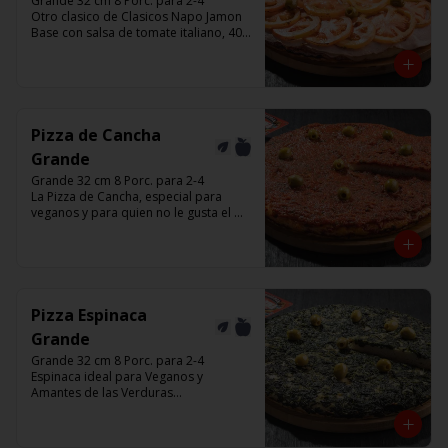
Grande 32 cm 8 Porc. para 2-4

Otro clasico de Clasicos Napo Jamon 

Base con salsa de tomate italiano, 400 
gr de queso muzzarella, jamón, 
tomate ,aceitunas verdes y chimi. 

Listas para calentar entre 7 a 15 
minutos (Producto Frío)
Pizza de Cancha
Grande
Grande 32 cm 8 Porc. para 2-4

La Pizza de Cancha, especial para 
veganos y para quien no le gusta el 
queso

Base con salsa de tomate italiano, y 
cubierta de salsa de Cancha, aceitunas 
verdes y chimi.

No lleva Queso

Listas para calentar entre 7 a 15 
Pizza Espinaca
minutos (Producto Frío)
Grande
Grande 32 cm 8 Porc. para 2-4

Espinaca ideal para Veganos y 
Amantes de las Verduras

Base de masa con espinaca salteada y 
horneadas, aceitunas verdes y chimi

Listas para calentar entre 7 a 15 