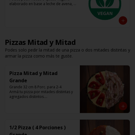
elaborado en base a leche de avena, 
almendra y coco 

Tenes base roja, fugazza y espinaca

Listas para calentar (Producto Frío)
Pizzas Mitad y Mitad
Podes solo pedir la mitad de una pizza o dos mitades distintas y
armar la pizza como más te guste.
Pizza Mitad y Mitad
Grande
Grande 32 cm 8 Porc. para 2-4

Armá tu pizza por mitades distintas y 
agregados distintos.

Que nadie te diga como comer una 
pizza.
1/2 Pizza ( 4 Porciones )
Grande