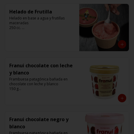
Helado de Frutilla
Helado en base a agua y frutillas 
maceradas

250 cc. 

Elaborado por Compañía Argentina de 
Helados
Franui chocolate con leche
y blanco
Frambuesa patagónica bañada en 
chocolate con leche y blanco 

150 g

Franui
Franui chocolate negro y
blanco
Frambuesa patagónica bañada en 