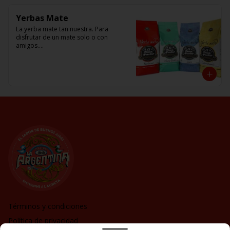
Yerbas Mate
La yerba mate tan nuestra. Para 
disfrutar de un mate solo o con 
amigos.

Amargo (cimarrón) o Dulce , con 
cascaritas o Frio en Tereré

El Buen Pastor
Términos y condiciones
Política de privacidad