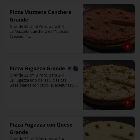
Pizza Muzzeta Canchera
Grande
Grande 32 cm 8 Porc. para 2-4

La Muzzeta Canchera es "Nuestra 
Creación" 

Base con salsa de tomate italiano,  
rellena de queso muzzarella, y 
cubierta de salsa de Cancha, aceitunas 
verdes y chimi.

Listas para calentar entre 7 a 15 
minutos (Producto Frío)
Pizza Fugazza Grande
Grande 32 cm 8 Porc. para 2-4

La Fugazza uno de las 5 clásicas

Base blanca con cebolla, aceitunas y 
con el infaltable chimi.

Listas para calentar entre 7 a 15 
minutos (Producto Frío)
Pizza Fugazza con Queso
Grande
Grande 32 cm 8 Porc. para 2-4
