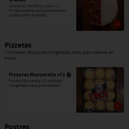
Grande 32 cm 4 Porc. para 1-2

Porque pedirte una pizza entera si 
podes comer la mitad

Pedí solo la mitad de la pizza que te 
gusta.

Listas para calentar (Producto Frío)
Pizzetas
12 Pizzetas Muzzarella Congeladas, listas para calentar en
horno .
Pizzetas Muzzarella x12
Pizzetas Muzzarella 12 Unidades 
Congeladas listas para calentar.
Postres