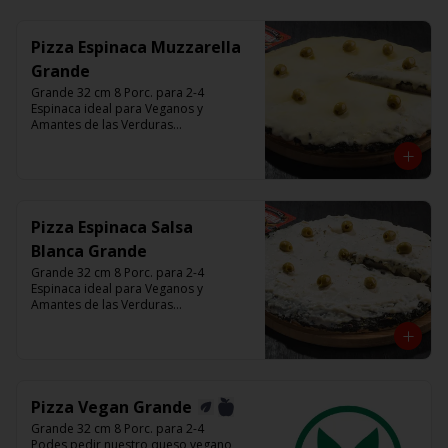
minutos (Producto Frío)
Pizza Espinaca Muzzarella
Grande
Grande 32 cm 8 Porc. para 2-4

Espinaca ideal para Veganos y 
Amantes de las Verduras

Base de masa con espinaca salteada y 
horneadas, Muzzarella, aceitunas 
verdes y chimi

Listas para calentar entre 7 a 15 
minutos (Producto Frío)
Pizza Espinaca Salsa
Blanca Grande
Grande 32 cm 8 Porc. para 2-4

Espinaca ideal para Veganos y 
Amantes de las Verduras

Base de masa con espinaca salteada y 
horneadas, Salsa Blanca, aceitunas 
verdes y chimi

Listas para calentar entre 7 a 15 
minutos (Producto Frío)
Pizza Vegan Grande
Grande 32 cm 8 Porc. para 2-4

Podes pedir nuestro queso vegano 