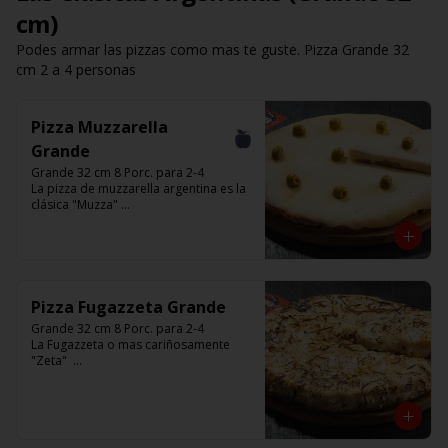
cm)
Podes armar las pizzas como mas te guste. Pizza Grande 32
cm 2 a 4 personas
Pizza Muzzarella
Grande
Grande 32 cm 8 Porc. para 2-4

La pizza de muzzarella argentina es la 
clásica "Muzza" 

Base con salsa de tomate italiano, 400 
gr de queso muzzarella, aceitunas 
verdes y chimi. 

Listas para calentar entre 7 a 15 
minutos (Producto Frío)
Pizza Fugazzeta Grande
Grande 32 cm 8 Porc. para 2-4

La Fugazzeta o mas cariñosamente 
"Zeta"  

Base blanca con cebolla y rellena de 
900 gr de queso muzzarella, sin 
aceitunas y con el infaltable chimi.

Listas para calentar entre 7 a 15 
minutos (Producto Frío)