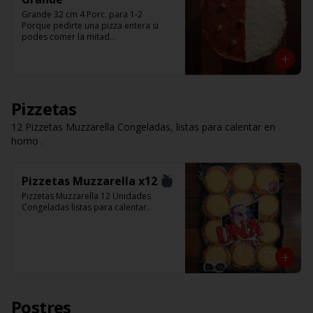
Grande 32 cm 4 Porc. para 1-2

Porque pedirte una pizza entera si 
podes comer la mitad

Pedí solo la mitad de la pizza que te 
gusta.

Listas para calentar (Producto Frío)
Pizzetas
12 Pizzetas Muzzarella Congeladas, listas para calentar en
horno .
Pizzetas Muzzarella x12
Pizzetas Muzzarella 12 Unidades 
Congeladas listas para calentar.
Postres