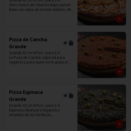
Grande 32 cm 8 Porc. para 2-4

Otro clasico de Clasicos Napo Jamon 

Base con salsa de tomate italiano, 400 
gr de queso muzzarella, jamón, 
tomate ,aceitunas verdes y chimi. 

Listas para calentar entre 7 a 15 
minutos (Producto Frío)
Pizza de Cancha
Grande
Grande 32 cm 8 Porc. para 2-4

La Pizza de Cancha, especial para 
veganos y para quien no le gusta el 
queso

Base con salsa de tomate italiano, y 
cubierta de salsa de Cancha, aceitunas 
verdes y chimi.

No lleva Queso

Listas para calentar entre 7 a 15 
Pizza Espinaca
minutos (Producto Frío)
Grande
Grande 32 cm 8 Porc. para 2-4

Espinaca ideal para Veganos y 
Amantes de las Verduras

Base de masa con espinaca salteada y 
horneadas, aceitunas verdes y chimi

Listas para calentar entre 7 a 15 