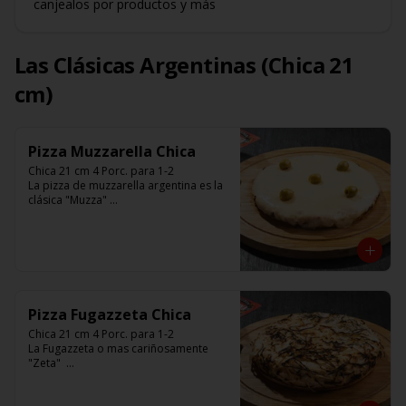
canjealos por productos y más
Las Clásicas Argentinas (Chica 21
cm)
Pizza Muzzarella Chica
Chica 21 cm 4 Porc. para 1-2

La pizza de muzzarella argentina es la 
clásica "Muzza" 

Base con salsa de tomate italiano, 400 
gr de queso muzzarella, aceitunas 
verdes y chimi. 

Listas para calentar entre 7 a 15 
minutos (Producto Frío)
Pizza Fugazzeta Chica
Chica 21 cm 4 Porc. para 1-2

La Fugazzeta o mas cariñosamente 
"Zeta"  

Base blanca con cebolla y rellena de 
900 gr de queso muzzarella, sin 