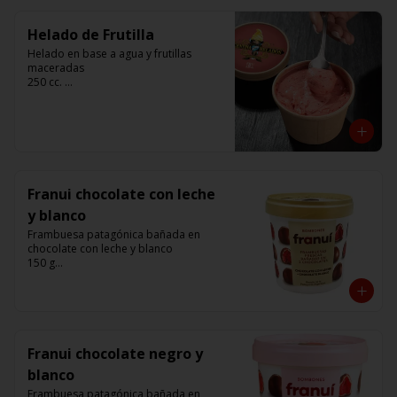
Helado de Frutilla
Helado en base a agua y frutillas 
maceradas

250 cc. 

Elaborado por Compañía Argentina de 
Helados
Franui chocolate con leche
y blanco
Frambuesa patagónica bañada en 
chocolate con leche y blanco 

150 g

Franui
Franui chocolate negro y
blanco
Frambuesa patagónica bañada en 