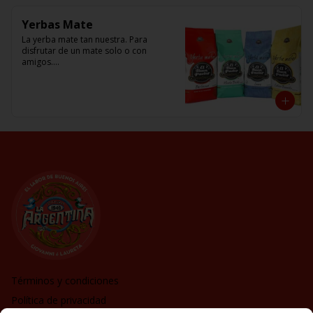
Yerbas Mate
La yerba mate tan nuestra. Para 
disfrutar de un mate solo o con 
amigos.

Amargo (cimarrón) o Dulce , con 
cascaritas o Frio en Tereré

El Buen Pastor
Términos y condiciones
Política de privacidad