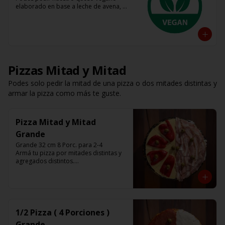
elaborado en base a leche de avena, 
almendra y coco 

Tenes base roja, fugazza y espinaca

Listas para calentar (Producto Frío)
Pizzas Mitad y Mitad
Podes solo pedir la mitad de una pizza o dos mitades distintas y
armar la pizza como más te guste.
Pizza Mitad y Mitad
Grande
Grande 32 cm 8 Porc. para 2-4

Armá tu pizza por mitades distintas y 
agregados distintos.

Que nadie te diga como comer una 
pizza.
1/2 Pizza ( 4 Porciones )
Grande