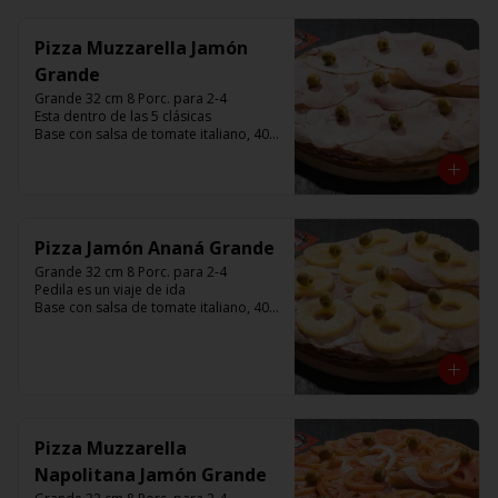
minutos (Producto Frío)
Pizza Muzzarella Jamón
Grande
Grande 32 cm 8 Porc. para 2-4

Esta dentro de las 5 clásicas

Base con salsa de tomate italiano, 400 
gr de queso muzzarella, jamón, 
aceitunas verdes y chimi. 

Listas para calentar entre 7 a 15 
minutos (Producto Frío)
Pizza Jamón Ananá Grande
Grande 32 cm 8 Porc. para 2-4

Pedila es un viaje de ida

Base con salsa de tomate italiano, 400 
gr de queso muzzarella, jamón, 
aceitunas verdes y chimi. 

Listas para calentar entre 7 a 15 
minutos (Producto Frío)
Pizza Muzzarella
Napolitana Jamón Grande