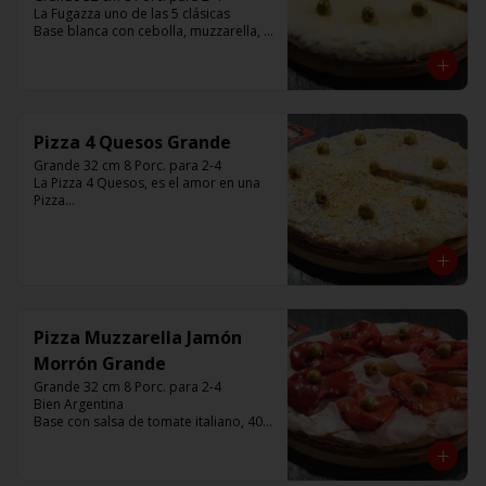
La Fugazza uno de las 5 clásicas

Base blanca con cebolla, muzzarella, 
aceitunas y con el infaltable chimi.

Listas para calentar entre 7 a 15 
minutos (Producto Frío)
Pizza 4 Quesos Grande
Grande 32 cm 8 Porc. para 2-4

La Pizza 4 Quesos, es el amor en una 
Pizza

Base con salsa de tomate italiano, con 
680 gr de queso, aceitunas verdes y 
chimi.

Listas para calentar entre 7 a 15 
minutos (Producto Frío)
Pizza Muzzarella Jamón
Morrón Grande
Grande 32 cm 8 Porc. para 2-4

Bien Argentina  

Base con salsa de tomate italiano, 400 
gr de queso muzzarella, jamón, 
morrón ,aceitunas verdes y chimi. 

Listas para calentar entre 7 a 15 