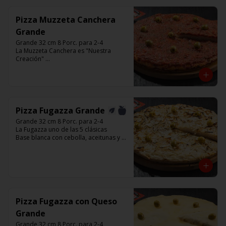
Pizza Muzzeta Canchera
Grande
Grande 32 cm 8 Porc. para 2-4

La Muzzeta Canchera es "Nuestra 
Creación" 

Base con salsa de tomate italiano,  
rellena de queso muzzarella, y 
cubierta de salsa de Cancha, aceitunas 
verdes y chimi.

Listas para calentar entre 7 a 15 
minutos (Producto Frío)
Pizza Fugazza Grande
Grande 32 cm 8 Porc. para 2-4

La Fugazza uno de las 5 clásicas

Base blanca con cebolla, aceitunas y 
con el infaltable chimi.

Listas para calentar entre 7 a 15 
minutos (Producto Frío)
Pizza Fugazza con Queso
Grande
Grande 32 cm 8 Porc. para 2-4
