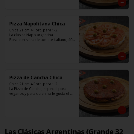
aceitunas y con el infaltable chimi.

Listas para calentar entre 7 a 15 
minutos (Producto Frío)
Pizza Napolitana Chica
Chica 21 cm 4 Porc. para 1-2

La clásica Napo argentina 

Base con salsa de tomate italiano, 400 
gr de queso muzzarella, tomate, 
aceitunas verdes y chimi. 

Listas para calentar entre 7 a 15 
minutos (Producto Frío)
Pizza de Cancha Chica
Chica 21 cm 4 Porc. para 1-2

La Pizza de Cancha, especial para 
veganos y para quien no le gusta el 
queso

Base con salsa de tomate italiano, y 
cubierta de salsa de Cancha, aceitunas 
verdes y chimi.

No lleva Queso

Listas para calentar entre 7 a 15 
minutos (Producto Frío)
Las Clásicas Argentinas (Grande 32