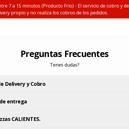
ntre 7 a 15 minutos (Producto Frío) - El servicio de cobro 
very propio y no realiza los cobros de los pedidos.
Preguntas Frecuentes
Tenes dudas?
de Delivery y Cobro
de entrega
izzas CALIENTES.