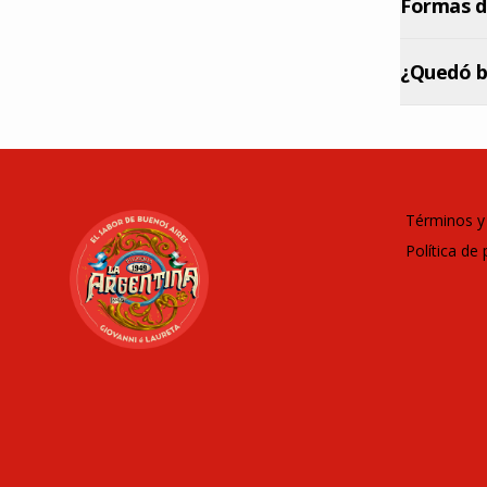
Formas d
¿Quedó b
Términos y
Política de 