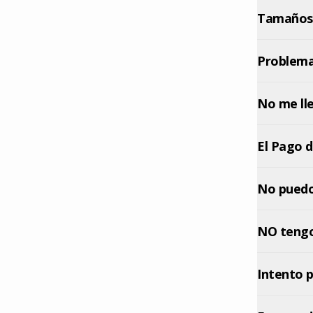
Tamaños d
Problema
No me ll
No puedo
NO tengo 
Intento p